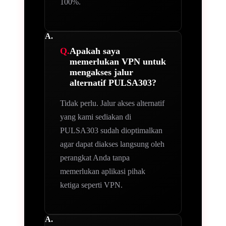
100%.
Apakah saya
memerlukan VPN untuk
mengakses jalur
alternatif PULSA303?
Tidak perlu. Jalur akses alternatif
yang kami sediakan di
PULSA303 sudah dioptimalkan
agar dapat diakses langsung oleh
perangkat Anda tanpa
memerlukan aplikasi pihak
ketiga seperti VPN.