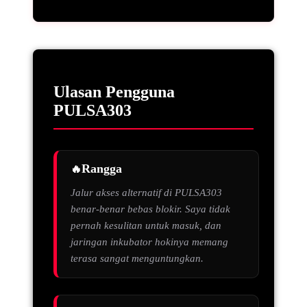
Ulasan Pengguna
PULSA303
Rangga
Jalur akses alternatif di PULSA303
benar-benar bebas blokir. Saya tidak
pernah kesulitan untuk masuk, dan
jaringan inkubator hokinya memang
terasa sangat menguntungkan.