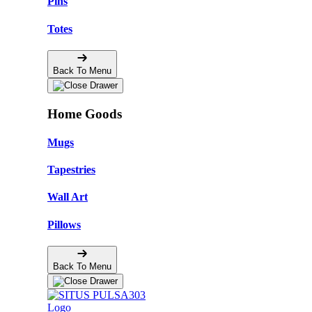
Pins
Totes
Back To Menu
Home Goods
Mugs
Tapestries
Wall Art
Pillows
Back To Menu