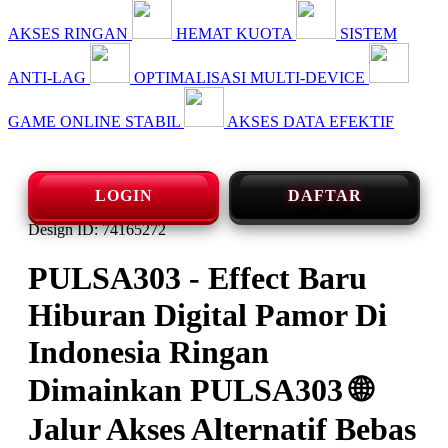
AKSES RINGAN
HEMAT KUOTA
SISTEM
ANTI-LAG
OPTIMALISASI MULTI-DEVICE
GAME ONLINE STABIL
AKSES DATA EFEKTIF
LOGIN
DAFTAR
Design ID: 74165272
PULSA303 - Effect Baru
Hiburan Digital Pamor Di
Indonesia Ringan
Dimainkan PULSA303 🌐
Jalur Akses Alternatif Bebas