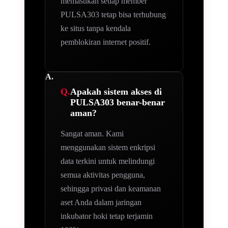
memastikan setiap member
PULSA303 tetap bisa terhubung
ke situs tanpa kendala
pemblokiran internet positif.
Apakah sistem akses di
PULSA303 benar-benar
aman?
Sangat aman. Kami
menggunakan sistem enkripsi
data terkini untuk melindungi
semua aktivitas pengguna,
sehingga privasi dan keamanan
aset Anda dalam jaringan
inkubator hoki tetap terjamin