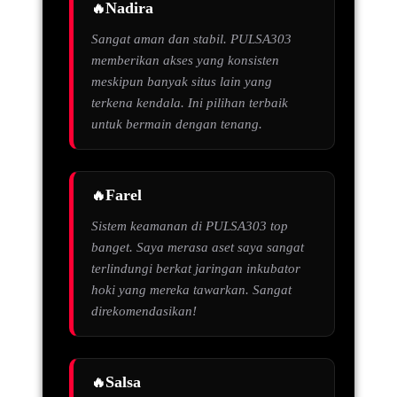
Nadira
Sangat aman dan stabil. PULSA303
memberikan akses yang konsisten
meskipun banyak situs lain yang
terkena kendala. Ini pilihan terbaik
untuk bermain dengan tenang.
Farel
Sistem keamanan di PULSA303 top
banget. Saya merasa aset saya sangat
terlindungi berkat jaringan inkubator
hoki yang mereka tawarkan. Sangat
direkomendasikan!
Salsa