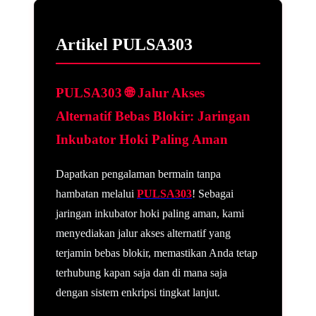
Artikel PULSA303
PULSA303 🌐 Jalur Akses
Alternatif Bebas Blokir: Jaringan
Inkubator Hoki Paling Aman
Dapatkan pengalaman bermain tanpa
hambatan melalui
PULSA303
! Sebagai
jaringan inkubator hoki paling aman, kami
menyediakan jalur akses alternatif yang
terjamin bebas blokir, memastikan Anda tetap
terhubung kapan saja dan di mana saja
dengan sistem enkripsi tingkat lanjut.