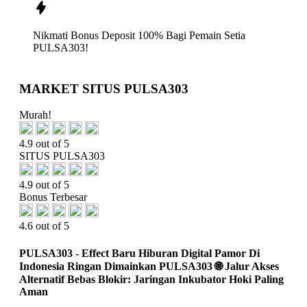
Nikmati
Bonus Deposit 100%
Bagi Pemain Setia
PULSA303!
MARKET SITUS PULSA303
Murah!
4.9 out of 5
SITUS PULSA303
4.9 out of 5
Bonus Terbesar
4.6 out of 5
PULSA303 - Effect Baru Hiburan Digital Pamor Di
Indonesia Ringan Dimainkan PULSA303 🌐 Jalur Akses
Alternatif Bebas Blokir: Jaringan Inkubator Hoki Paling
Aman