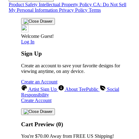
Product Safety
Intellectual Property Policy
CA: Do Not Sell
My Personal Information
Privacy Policy
Terms
Welcome Guest!
Log In
Sign Up
Create an account to save your favorite designs for
viewing anytime, on any device.
Create an Account
Artist Sign Up
About TeePublic
Social
Responsibility
Create Account
Cart Preview (0)
You're
$70.00
Away from
FREE US Shipping!