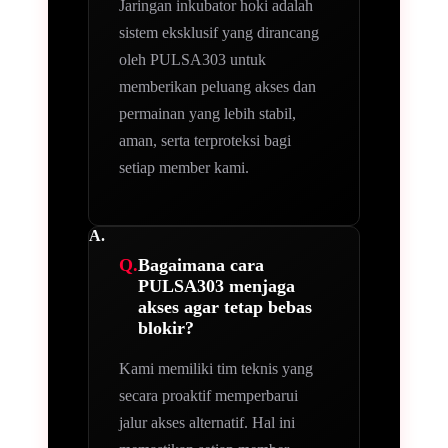
Jaringan inkubator hoki adalah
sistem eksklusif yang dirancang
oleh PULSA303 untuk
memberikan peluang akses dan
permainan yang lebih stabil,
aman, serta terproteksi bagi
setiap member kami.
Bagaimana cara
PULSA303 menjaga
akses agar tetap bebas
blokir?
Kami memiliki tim teknis yang
secara proaktif memperbarui
jalur akses alternatif. Hal ini